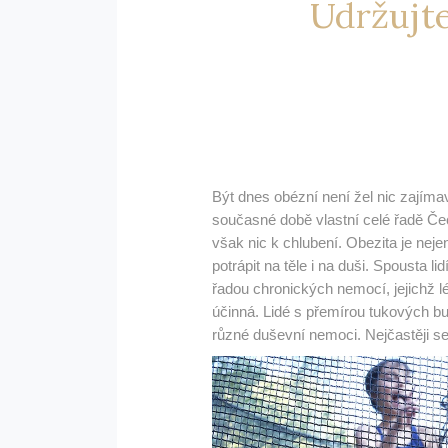
Udržujte
Být dnes obézní není žel nic zajím
současné době vlastní celé řadě Če
však nic k chlubení. Obezita je nej
potrápit na těle i na duši. Spousta l
řadou chronických nemocí, jejichž l
účinná. Lidé s přemírou tukových bun
různé duševní nemoci. Nejčastěji se