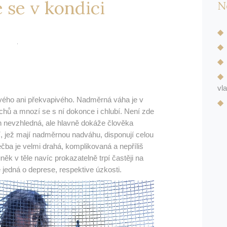
 se v kondici
N
vl
avého ani překvapivého. Nadměrná váha je v
chů a mnozí se s ní dokonce i chlubí. Není zde
en nevzhledná, ale hlavně dokáže člověka
idí, jež mají nadměrnou nadváhu, disponují celou
éčba je velmi drahá, komplikovaná a nepříliš
ěk v těle navíc prokazatelně trpí častěji na
 jedná o deprese, respektive úzkosti.