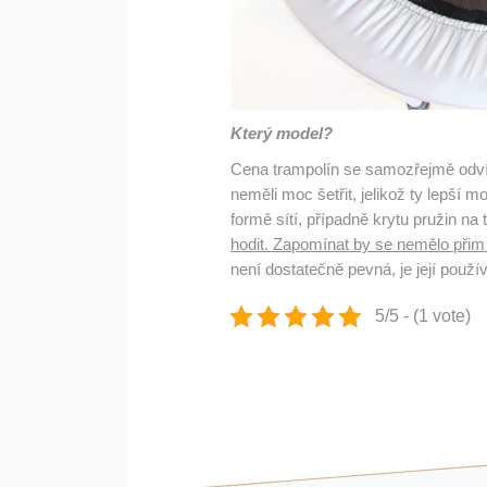
Který model?
Cena trampolín se samozřejmě odvíjí
neměli moc šetřit, jelikož ty lepší 
formě sítí, případně
krytu pružin na 
hodit. Zapomínat by se nemělo přim
není dostatečně pevná, je její použ
5/5 - (1 vote)