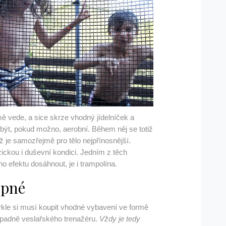
 vede, a sice skrze vhodný jídelníček a
 být, pokud možno, aerobní. Během něj se totiž
ž je samozřejmě pro tělo nejpřínosnější.
zickou i duševní kondici. Jedním z těch
o efektu dosáhnout, je i trampolína.
upné
ykle si musí koupit vhodné vybavení ve formě
případně veslařského trenažéru.
Vždy je tedy