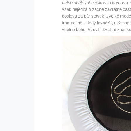
nutné obětovat nějakou tu korunu k
však nejedná o žádné závratné část
doslova za pár stovek a velké model
trampolíně je tedy levnější, než napří
včetně běhu. Vždyť i kvalitní značkov