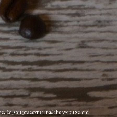
Vyhledávání
né, že jsou pracovníci našeho webu zelení