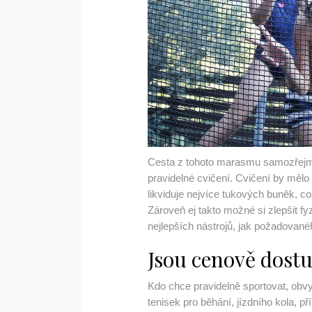
Cesta z tohoto marasmu samozřejmě
pravidelné cvičení. Cvičení by mělo
likviduje nejvíce tukových buněk, co
Zároveň ej takto možné si zlepšit fy
nejlepších nástrojů, jak požadovanéh
Jsou cenově dost
Kdo chce pravidelně sportovat, obv
tenisek pro běhání, jízdního kola, 