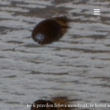
Přejít
k
obsahu
webu
Je-li pravdou lidová moudrost, že komu s