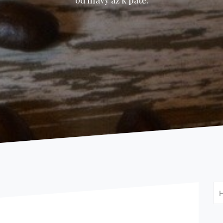
od hlavy až k patě.
Vy