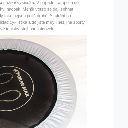
 dosažení výsledku
. V případě trampolín se
ky, naopak. Menší verze se dají sehnat
y také nejsou příliš drahé. Skákání na
klad cyklistika a do jisté míry i než jiné sporty
é tenisky stojí pár tisícovek.