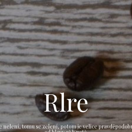
Rlre
e nelení, tomu se zelení, potom je velice pravděpodob