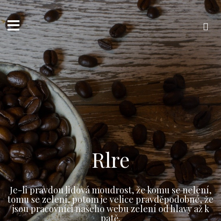
Přejít
k
obsahu
webu
Vyhledávání
Rlre
Je-li pravdou lidová moudrost, že komu se nelení,
tomu se zelení, potom je velice pravděpodobné, že
jsou pracovníci našeho webu zelení od hlavy až k
patě.