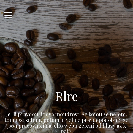
Přejít
k
obsahu
webu
Vyhledávání
Rlre
Je-li pravdou lidová moudrost, že komu se nelení,
tomu se zelení, potom je velice pravděpodobné, že
jsou pracovníci našeho webu zelení od hlavy až k
patě.