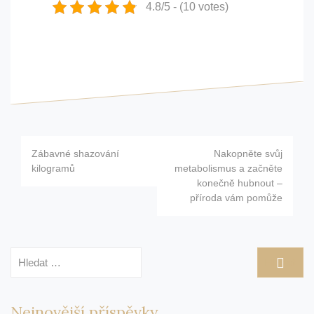
4.8/5 - (10 votes)
Navigace
Zábavné shazování
Nakopněte svůj
pro
kilogramů
metabolismus a začněte
konečně hubnout –
příspěvek
příroda vám pomůže
Vyhledávání
Nejnovější příspěvky