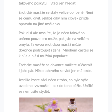
takového poskytují. Stačí jen hledat.
Erotické masáže se staly velice oblíbené. Není
se čemu divit, jelikož díky nim člověk přijde
opravdu na jiné myšlenky.
Pokud si ale myslíte, že je něco takového
určeno pouze pro muže, pak jste na velkém
omylu. Takovou erotickou masáž může
dokonce podstoupit i žena. Mnohem častěji se
k ní ale hlásí mužská populace.
Erotické masáže se dokonce můžete zúčastnit
i jako pár. Něco takového se vidí jen málokde.
Jestliže byste rádi něco z toho, co bylo výše
uvedeno, vyzkoušeli, pak do toho běžte. Určitě
se nemusíte stydět.