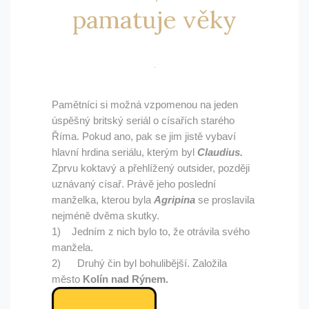
pamatuje věky
Pamětníci si možná vzpomenou na jeden
úspěšný britský seriál o císařích starého
Říma. Pokud ano, pak se jim jistě vybaví
hlavní hrdina seriálu, kterým byl
Claudius.
Zprvu koktavý a přehlížený outsider, později
uznávaný císař. Právě jeho poslední
manželka, kterou byla
Agripina
se proslavila
nejméně dvěma skutky.
1) Jedním z nich bylo to, že otrávila svého
manžela.
2) Druhý čin byl bohulibější. Založila
město
Kolín nad Rýnem.