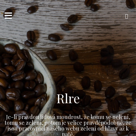
Přejít
k
obsahu
webu
Vyhledávání
Rlre
Je-li pravdou lidová moudrost, že komu se nelení,
tomu se zelení, potom je velice pravděpodobné, že
jsou pracovníci našeho webu zelení od hlavy až k
patě.