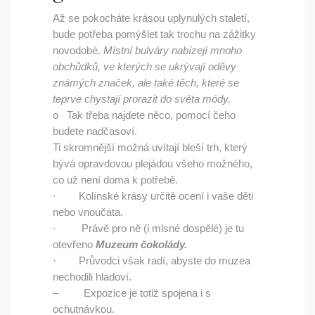
Až se pokocháte krásou uplynulých staletí,
bude potřeba pomýšlet tak trochu na zážitky
novodobé.
Místní bulváry nabízejí mnoho
obchůdků, ve kterých se ukrývají oděvy
známých značek, ale také těch, které se
teprve chystají prorazit do světa módy.
o Tak třeba najdete něco, pomocí čeho
budete nadčasoví.
Ti skromnější možná uvítají bleší trh, který
bývá opravdovou plejádou všeho možného,
co už není doma k potřebě.
· Kolínské krásy určitě ocení i vaše děti
nebo vnoučata.
· Právě pro ně (i mlsné dospělé) je tu
otevřeno
Muzeum čokolády.
· Průvodci však radí, abyste do muzea
nechodili hladoví.
– Expozice je totiž spojena i s
ochutnávkou.