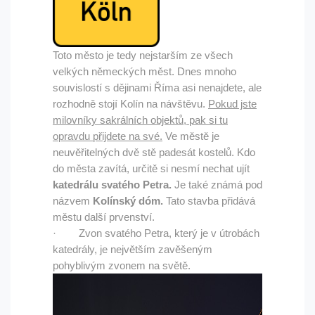
Toto město je tedy nejstarším ze všech
velkých německých měst. Dnes mnoho
souvislostí s dějinami Říma asi nenajdete, ale
rozhodně stojí Kolín na návštěvu.
Pokud jste
milovníky sakrálních objektů, pak si tu
opravdu přijdete na své.
Ve městě je
neuvěřitelných dvě stě padesát kostelů. Kdo
do města zavítá, určitě si nesmí nechat ujít
katedrálu svatého Petra.
Je také známá pod
názvem
Kolínský dóm.
Tato stavba přidává
městu další prvenství.
· Zvon svatého Petra, který je v útrobách
katedrály, je největším zavěšeným
pohyblivým zvonem na světě.