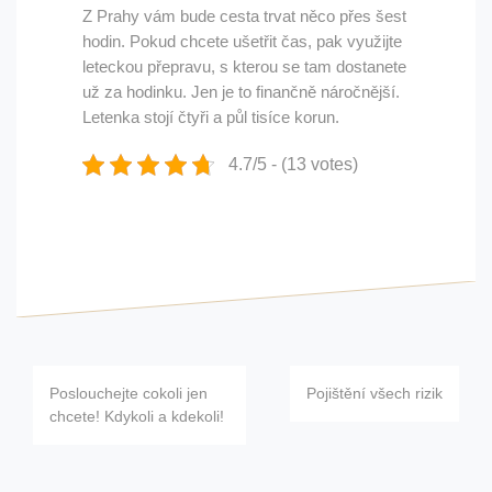
Z Prahy vám bude cesta trvat něco přes šest
hodin. Pokud chcete ušetřit čas, pak využijte
leteckou přepravu, s kterou se tam dostanete
už za hodinku. Jen je to finančně náročnější.
Letenka stojí čtyři a půl tisíce korun.
4.7/5 - (13 votes)
Navigace
Poslouchejte cokoli jen
Pojištění všech rizik
pro
chcete! Kdykoli a kdekoli!
příspěvek