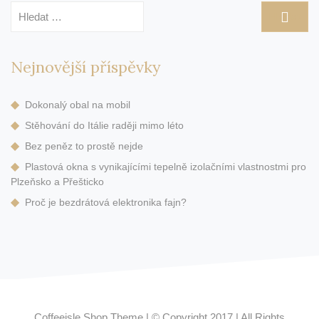
Vyhledávání
Nejnovější příspěvky
Dokonalý obal na mobil
Stěhování do Itálie raději mimo léto
Bez peněz to prostě nejde
Plastová okna s vynikajícími tepelně izolačními vlastnostmi pro
Plzeňsko a Přešticko
Proč je bezdrátová elektronika fajn?
Coffeeisle Shop Theme
|
© Copyright 2017
|
All Rights