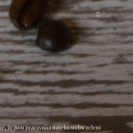
Vyhledávání
né, že jsou pracovníci našeho webu zelení