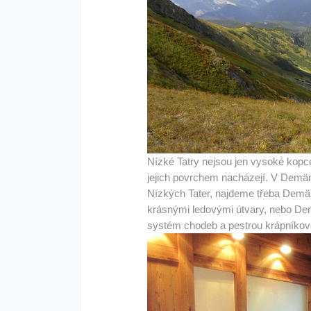
Nízké Tatry nejsou jen vysoké kopce
jejich povrchem nacházejí. V Demän
Nízkých Tater, najdeme třeba Dem
krásnými ledovými útvary, nebo D
systém chodeb a pestrou krápníko