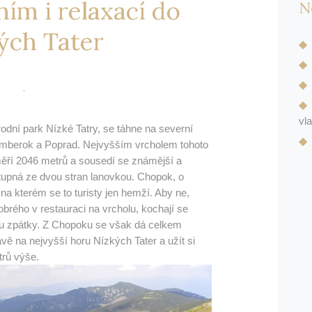
ím i relaxací do
N
ých Tater
vl
rodní park Nízké Tatry, se táhne na severní
mberok a Poprad. Nejvyšším vrcholem tohoto
ěří 2046 metrů a sousedí se známější a
stupná ze dvou stran lanovkou. Chopok, o
 na kterém se to turisty jen hemží. Aby ne,
obrého v restauraci na vrcholu, kochají se
ou zpátky. Z Chopoku se však dá celkem
vě na nejvyšší horu Nízkých Tater a užít si
trů výše.