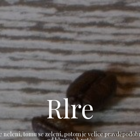
Rlre
e nelení, tomu se zelení, potom je velice pravděpodob