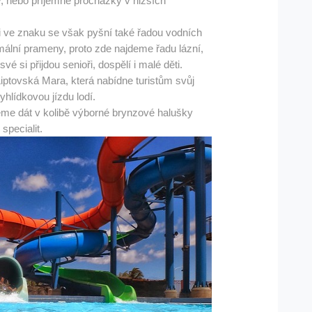
py, nebo příjemné procházky v nižších
mi ve znaku se však pyšní také řadou vodních
rmální prameny, proto zde najdeme řadu lázní,
vé si přijdou senioři, dospělí i malé děti.
Liptovská Mara, která nabídne turistům svůj
yhlídkovou jízdu lodí.
e dát v kolibě výborné brynzové halušky
specialit.