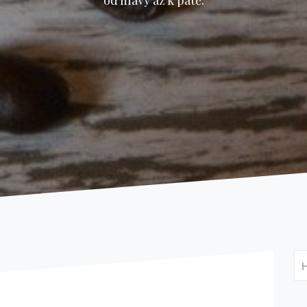
od hlavy až k patě.
Vy