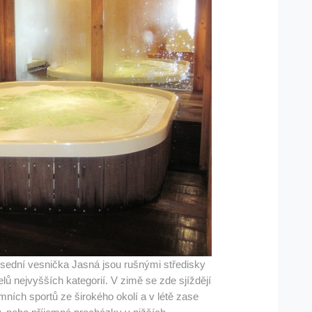
sední vesnička Jasná jsou rušnými středisky
ů nejvyšších kategorií. V zimě se zde sjíždějí
mních sportů ze širokého okolí a v létě zase