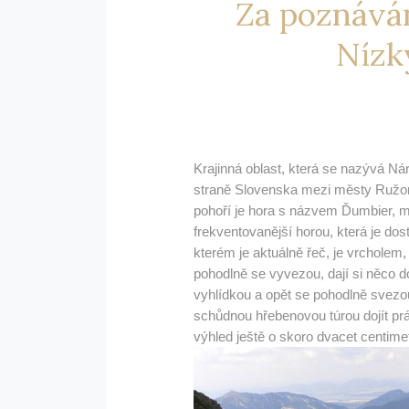
Za poznáván
Nízk
Krajinná oblast, která se nazývá Ná
straně Slovenska mezi městy Ružo
pohoří je hora s názvem Ďumbier, m
frekventovanější horou, která je do
kterém je aktuálně řeč, je vrcholem,
pohodlně se vyvezou, dají si něco d
vyhlídkou a opět se pohodlně svez
schůdnou hřebenovou túrou dojít prá
výhled ještě o skoro dvacet centime