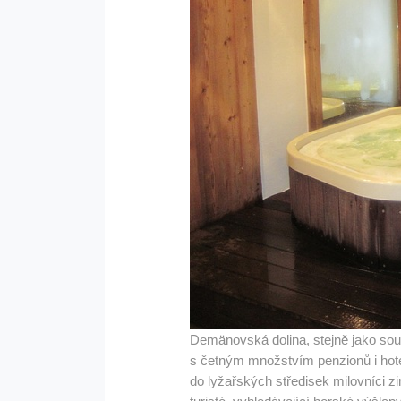
Demänovská dolina, stejně jako sou
s četným množstvím penzionů i hotel
do lyžařských středisek milovníci zi