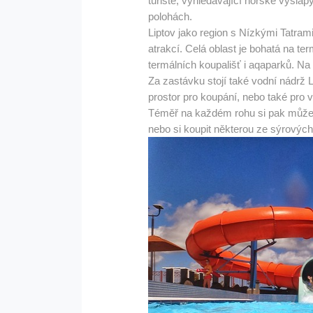
turisté, vyhledávající horské výšla
polohách.
Liptov jako region s Nízkými Tatra
atrakcí. Celá oblast je bohatá na te
termálních koupališť i aqaparků. Na s
Za zastávku stojí také vodní nádrž 
prostor pro koupání, nebo také pro v
Téměř na každém rohu si pak můžem
nebo si koupit některou ze sýrových 