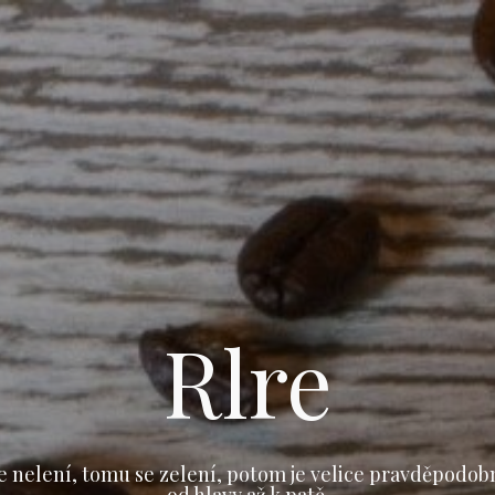
Rlre
e nelení, tomu se zelení, potom je velice pravděpodob