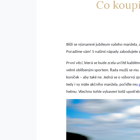
Co koupi
Blíží se významné jubileum vašeho manžela, a
Poradíme vám! S našimi nápady zabodujete 
První věcí, která se bude zcela určitě každému 
velmi oblíbeným sportem. Řada mužů se mu n
koníček – aby také ne. Jedná se o výborný způ
tedy i vy máte akčního manžela, pořiďte mu
helmu. Všechno tohle vybavení totiž upotřebí 