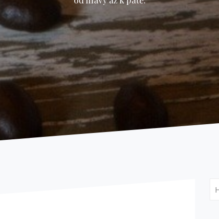
od hlavy až k patě.
Vy