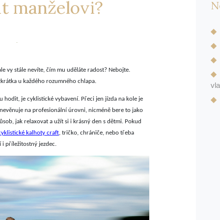
t manželovi?
N
le vy stále nevíte, čím mu uděláte radost? Nebojte.
zkrátka u každého rozumného chlapa.
vl
hodit, je cyklistické vybavení. Přeci jen jízda na kole je
evěnuje na profesionální úrovni, nicméně bere to jako
sob, jak relaxovat a užít si i krásný den s dětmi. Pokud
cyklistické kalhoty craft
, tričko, chrániče, nebo třeba
i příležitostný jezdec.