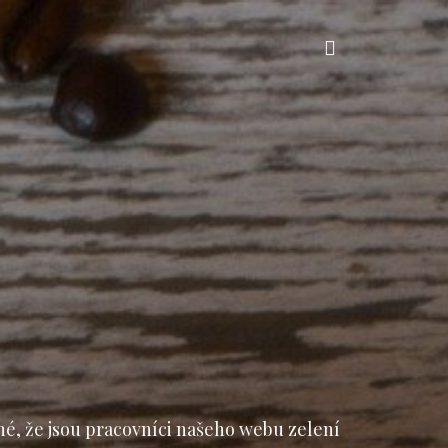
Vyhledávání
né, že jsou pracovníci našeho webu zelení