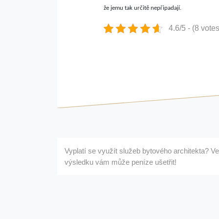
že jemu tak určitě nepřipadají.
4.6/5 - (8 votes
Navigace
Vyplatí se využít služeb bytového architekta? Ve
pro
výsledku vám může peníze ušetřit!
příspěvek