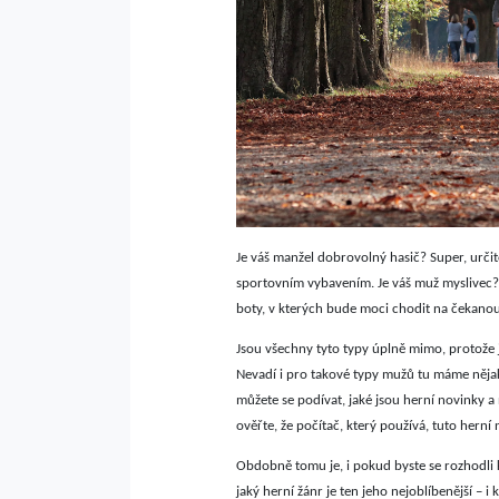
Je váš manžel dobrovolný hasič? Super, urči
sportovním vybavením. Je váš muž myslivec? 
boty, v kterých bude moci chodit na čekanou
Jsou všechny tyto typy úplně mimo, protože 
Nevadí i pro takové typy mužů tu máme nějak
můžete se podívat, jaké jsou herní novinky 
ověřte, že počítač, který používá, tuto herní
Obdobně tomu je, i pokud byste se rozhodli k
jaký herní žánr je ten jeho nejoblíbenější – 