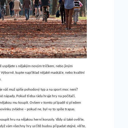
tě uspějete s nějakým novým tričkem, nebo jiným
Výborně, kupte například nějaké maskáče, nebo kvalitní
.
je váš muž spíše pohodový typ a na sport moc není?
é nápady. Pokud třeba ráda hraje hry na počítači,
a nějakou mu koupit. Ovšem v tomto případě si předem
 novinku zvládne – pokud ne, byl vy to spíše trapas.
oupit hru na nějakou herní konzoly. Vždy si také ověřte,
i když vám všechny hry určitě budou připadat stejné, věřte,