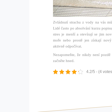
Zvládnutí strachu z vody na vás mů
Lidé často po absolvání kurzu popisují,
stres je menší a otevírají se jim n
moře nebo prostě jen získají nov
aktivně odpočívat.
Nezapomeňte, že nikdy není pozdě z
začněte hned.
4.2/5 - (4 votes