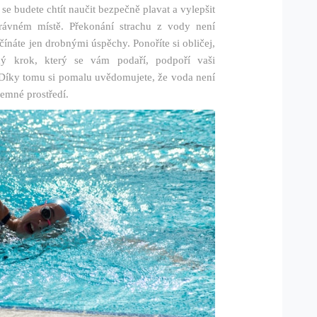
se budete chtít naučit bezpečně plavat a vylepšit
správném místě.
Překonání strachu z vody není
ínáte jen drobnými úspěchy. Ponoříte si obličej,
ždý krok, který se vám podaří, podpoří vaši
. Díky tomu si pomalu uvědomujete, že voda není
jemné prostředí.