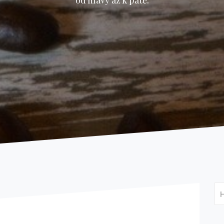
od hlavy až k patě.
Vy