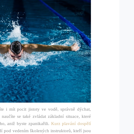
e i mít pocit jistoty ve vodě, správně dýchat,
naučíte se také zvládat základní situace, které
ho, aniž byste zpanikařili.
Kurz plavání dospělí
 pod vedením školených instruktorů, kteří jsou