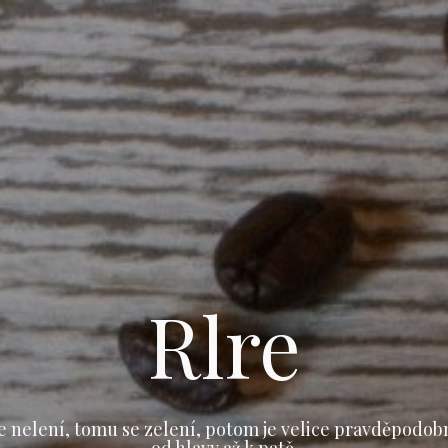
Rlre
e nelení, tomu se zelení, potom je velice pravděpodob