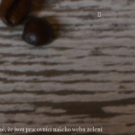
Vyhledávání
né, že jsou pracovníci našeho webu zelení