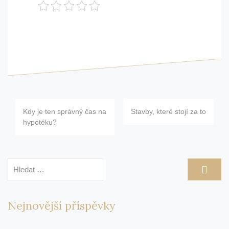
Navigace
Kdy je ten správný čas na
Stavby, které stojí za to
pro
hypotéku?
příspěvek
Vyhledávání
Nejnovější příspěvky