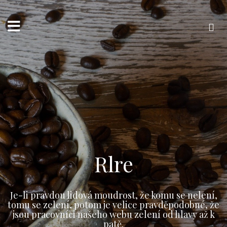
Přejít
k
obsahu
webu
Vyhledávání
Rlre
Je-li pravdou lidová moudrost, že komu se nelení,
tomu se zelení, potom je velice pravděpodobné, že
jsou pracovníci našeho webu zelení od hlavy až k
patě.