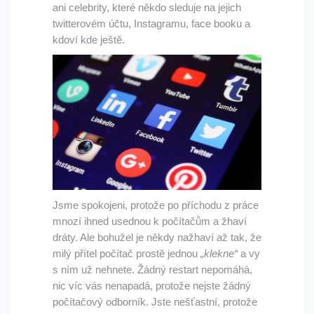
ani celebrity, které někdo sleduje na jejich
twitterovém účtu, Instagramu, face booku a
kdoví kde ještě.
Jsme spokojeni, protože po příchodu z práce
mnozí ihned usednou k počítačům a žhaví
dráty. Ale bohužel je někdy nažhaví až tak, že
milý přítel počítač prostě jednou
„klekne“
a vy
s ním už nehnete. Žádný restart nepomáhá,
nic víc vás nenapadá, protože nejste žádný
počítačový odborník. Jste nešťastní, protože