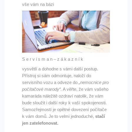
vše vám na bázi
S e r v i s m a n – z á k a z n í k
vysvětlí a dohodne s vámi další postup.
Přístroj si sám odmontuje, naloží do
servisního vozu a odveze do
„nemocnice pro
počítačové marody“.
A věřte, že vám vašeho
kamaráda náležitě ozdraví natolik, že vám
bude sloužit i další roky k vaší spokojenosti.
Samozřejmostí je opětné dovezení počítače
k vám domů. Je to velmi jednoduché,
stačí
jen zatelefonovat.