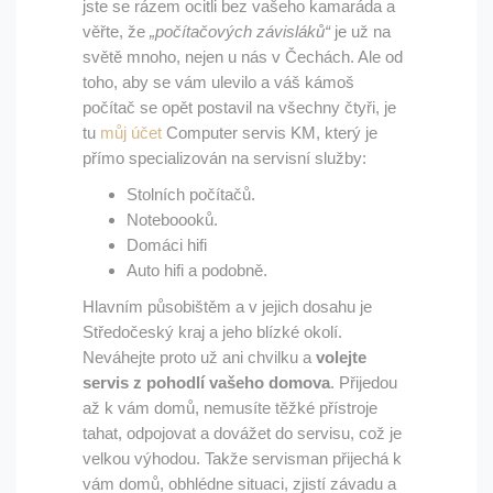
jste se rázem ocitli bez vašeho kamaráda a
věřte, že
„počítačových závisláků“
je už na
světě mnoho, nejen u nás v Čechách. Ale od
toho, aby se vám ulevilo a váš kámoš
počítač se opět postavil na všechny čtyři, je
tu
můj účet
Computer servis KM, který je
přímo specializován na servisní služby:
Stolních počítačů.
Noteboooků.
Domáci hifi
Auto hifi a podobně.
Hlavním působištěm a v jejich dosahu je
Středočeský kraj a jeho blízké okolí.
Neváhejte proto už ani chvilku a
volejte
servis z pohodlí vašeho domova
. Přijedou
až k vám domů, nemusíte těžké přístroje
tahat, odpojovat a dovážet do servisu, což je
velkou výhodou. Takže servisman přijechá k
vám domů, obhlédne situaci, zjistí závadu a