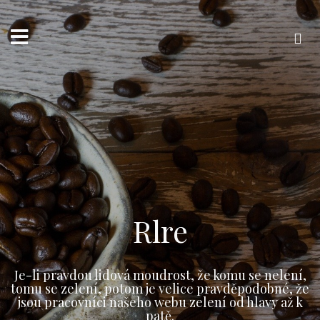
Přejít
k
obsahu
webu
Vyhledávání
Rlre
Je-li pravdou lidová moudrost, že komu se nelení,
tomu se zelení, potom je velice pravděpodobné, že
jsou pracovníci našeho webu zelení od hlavy až k
patě.