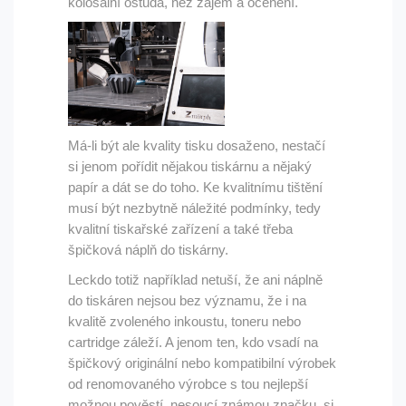
kolosální ostuda, než zájem a ocenění.
Má-li být ale kvality tisku dosaženo, nestačí
si jenom pořídit nějakou tiskárnu a nějaký
papír a dát se do toho. Ke kvalitnímu tištění
musí být nezbytně náležité podmínky, tedy
kvalitní tiskařské zařízení a také třeba
špičková náplň do tiskárny.
Leckdo totiž například netuší, že ani náplně
do tiskáren nejsou bez významu, že i na
kvalitě zvoleného inkoustu, toneru nebo
cartridge záleží. A jenom ten, kdo vsadí na
špičkový originální nebo kompatibilní výrobek
od renomovaného výrobce s tou nejlepší
možnou pověstí, nesoucí známou značku, si