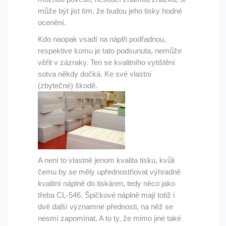
může být jist tím, že budou jeho tisky hodné
ocenění.
Kdo naopak vsadí na náplň podřadnou,
respektive komu je tato podsunuta, nemůže
věřit v zázraky. Ten se kvalitního vytištění
sotva někdy dočká. Ke své vlastní
(zbytečné) škodě.
A není to vlastně jenom kvalita tisku, kvůli
čemu by se měly upřednostňovat výhradně
kvalitní náplně do tiskáren, tedy něco jako
třeba
CL-546
. Špičkové náplně mají totiž i
dvě další významné přednosti, na něž se
nesmí zapomínat. A to ty, že mimo jiné také