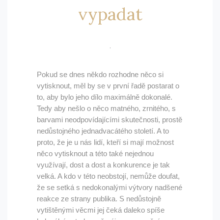
vypadat
Pokud se dnes někdo rozhodne něco si
vytisknout, měl by se v první řadě postarat o
to, aby bylo jeho dílo maximálně dokonalé.
Tedy aby nešlo o něco matného, zrnitého, s
barvami neodpovídajícími skutečnosti, prostě
nedůstojného jednadvacátého století. A to
proto, že je u nás lidí, kteří si mají možnost
něco vytisknout a této také nejednou
využívají, dost a dost a konkurence je tak
velká. A kdo v této neobstojí, nemůže doufat,
že se setká s nedokonalými výtvory nadšené
reakce ze strany publika. S nedůstojně
vytištěnými věcmi jej čeká daleko spíše