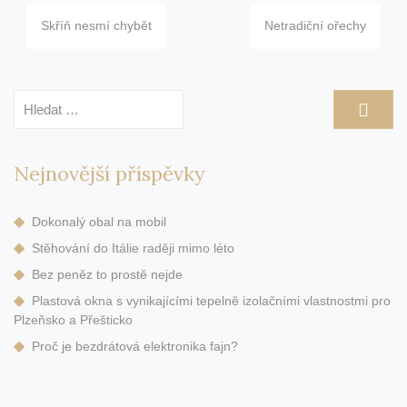
Navigace
Skříň nesmí chybět
Netradiční ořechy
pro
příspěvek
Vyhledávání
Nejnovější příspěvky
Dokonalý obal na mobil
Stěhování do Itálie raději mimo léto
Bez peněz to prostě nejde
Plastová okna s vynikajícími tepelně izolačními vlastnostmi pro
Plzeňsko a Přešticko
Proč je bezdrátová elektronika fajn?