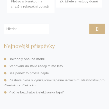
Pletivo s brankou na
Zkrášlete si vstupy domů
pro
chatě v rekreační oblasti
příspěvek
Vyhledávání
Nejnovější příspěvky
Dokonalý obal na mobil
Stěhování do Itálie raději mimo léto
Bez peněz to prostě nejde
Plastová okna s vynikajícími tepelně izolačními vlastnostmi pro
Plzeňsko a Přešticko
Proč je bezdrátová elektronika fajn?