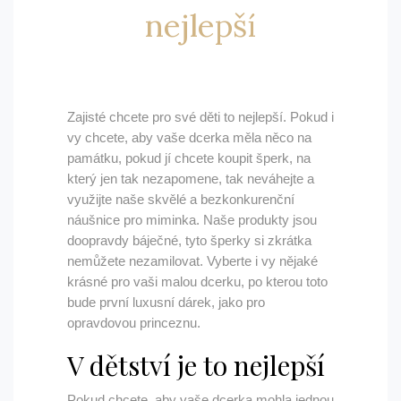
nejlepší
Zajisté chcete pro své děti to nejlepší. Pokud i
vy chcete, aby vaše dcerka měla něco na
památku, pokud jí chcete koupit šperk, na
který jen tak nezapomene, tak neváhejte a
využijte naše skvělé a bezkonkurenční
náušnice pro miminka
. Naše produkty jsou
doopravdy báječné, tyto šperky si zkrátka
nemůžete nezamilovat. Vyberte i vy nějaké
krásné pro vaši malou dcerku, po kterou toto
bude první luxusní dárek, jako pro
opravdovou princeznu.
V dětství je to nejlepší
Pokud chcete, aby vaše dcerka mohla jednou