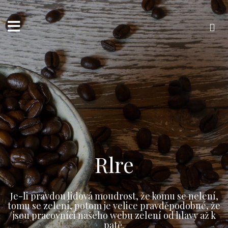
Přejít
k
obsahu
webu
Vyhledávání
Rlre
Je-li pravdou lidová moudrost, že komu se nelení,
tomu se zelení, potom je velice pravděpodobné, že
jsou pracovníci našeho webu zelení od hlavy až k
patě.