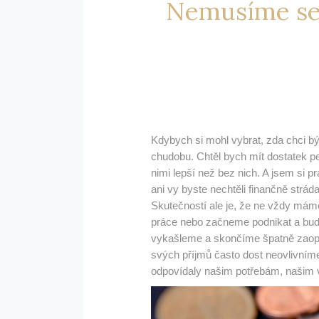
Nemusíme se 
Kdybych si mohl vybrat, zda chci b
chudobu. Chtěl bych mít dostatek pe
nimi lepší než bez nich. A jsem si pr
ani vy byste nechtěli finančně stráda
Skutečností ale je, že ne vždy máme
práce nebo začneme podnikat a bude
vykašleme a skončíme špatně zaopa
svých příjmů často dost neovlivníme
odpovídaly našim potřebám, našim 