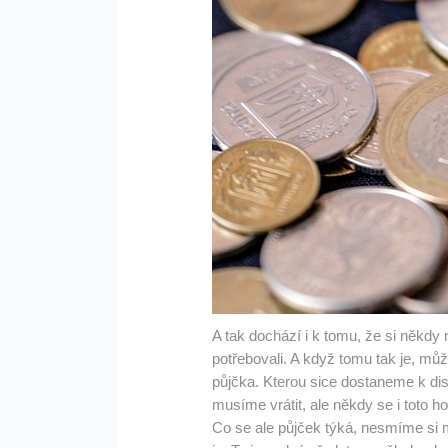
A tak dochází i k tomu, že si někd
potřebovali. A když tomu tak je, mů
půjčka. Kterou sice dostaneme k disp
musíme vrátit, ale někdy se i toto h
Co se ale půjček týká, nesmíme si m