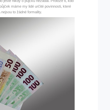
o ještě nikdy o půjčku nežádal. Protože ti, kdo
 půjček máme my lidé určité povinnosti, které
 nejsou to žádné formality.