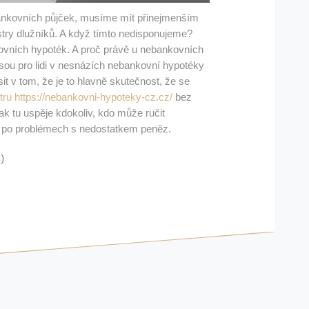
ankovních půjček, musíme mít přinejmenším
istry dlužníků. A když tímto nedisponujeme?
ovních hypoték. A proč právě u nebankovních
sou pro lidi v nesnázích nebankovní hypotéky
it v tom, že je to hlavně skutečnost, že se
tru https://nebankovni-hypoteky-cz.cz/
bez
ak tu uspěje kdokoliv, kdo může ručit
je po problémech s nedostatkem peněz.
)