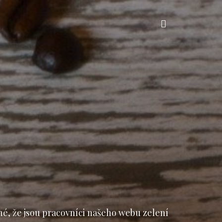
Vyhledávání
né, že jsou pracovníci našeho webu zelení