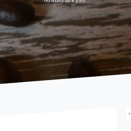
od hlavy až k patě.
Vy