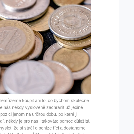
y nemůžeme koupit ani to, co bychom skutečně
že nás někdy vysloveně zachránit už jedině
ozici jenom na určitou dobu, po které ji
odí, někdy je pro nás i takováto pomoc důležitá.
yslet, že si stačí o peníze říci a dostaneme