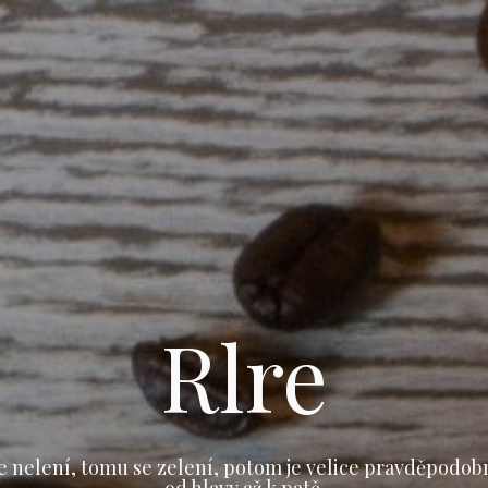
Rlre
e nelení, tomu se zelení, potom je velice pravděpodob