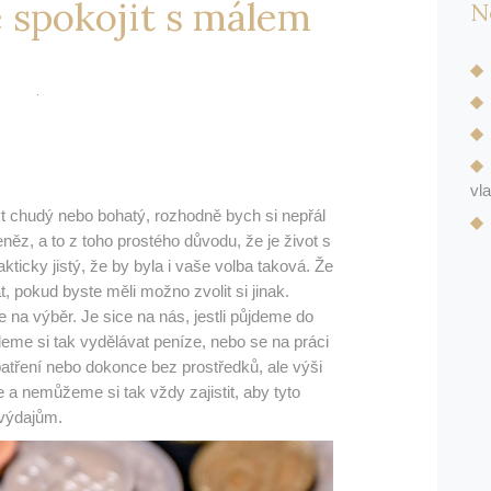
spokojit s málem
N
vl
ýt chudý nebo bohatý, rozhodně bych si nepřál
něz, a to z toho prostého důvodu, že je život s
akticky jistý, že by byla i vaše volba taková. Že
t, pokud byste měli možno zvolit si jinak.
 na výběr. Je sice na nás, jestli půjdeme do
me si tak vydělávat peníze, nebo se na práci
tření nebo dokonce bez prostředků, ale výši
 a nemůžeme si tak vždy zajistit, aby tyto
výdajům.