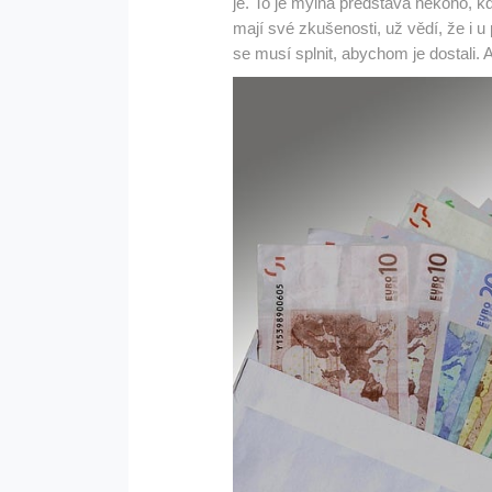
je. To je mylná představa někoho, kd
mají své zkušenosti, už vědí, že i u
se musí splnit, abychom je dostali. A