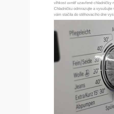
vlhkost uvnitř uzavřené chladničky m
Chladničku odmrazujte a vysušujte v
vám stačila do stěhovacího dne vys