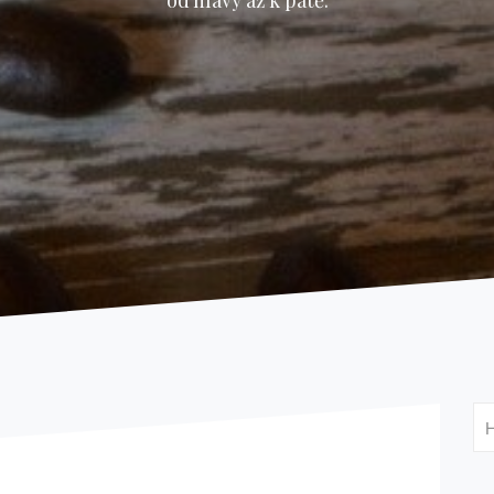
od hlavy až k patě.
Vy