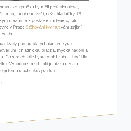
omatickou pračku by měli profesionálové,
řemeno, mnohem těžší, než chladničky. Při
žkým úrazům a k poškození interiéru, toto
levně v Praze
Stěhování Mamut
vám zajistí
 výtahu.
sou skvělý pomocník při balení velkých
 akvárium, chladnička, pračka, myčka nádobí a
 Do stretch fólie byste mohli zabalit i svítidla
ku. Výhodou stretch fólií je nízká cena a
o je tomu u bublinkových fólií.
)