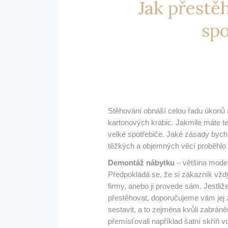
Jak přestě
spo
Stěhování obnáší celou řadu úkonů a
kartonových krabic. Jakmile máte te
velké spotřebiče. Jaké zásady bych
těžkých a objemných věcí proběhlo
Demontáž nábytku
– většina moder
Předpokládá se, že si zákazník vždy
firmy, anebo ji provede sám. Jestliž
přestěhovat, doporučujeme vám jej 
sestavit, a to zejména kvůli zabrán
přemísťovali například šatní skříň v