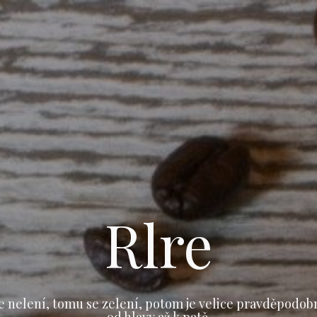
Rlre
e nelení, tomu se zelení, potom je velice pravděpodob