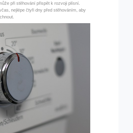
ůže při stěhování přispět k rozvoji plísní.
čas, nejlépe čtyři dny před stěhováním, aby
chnout.