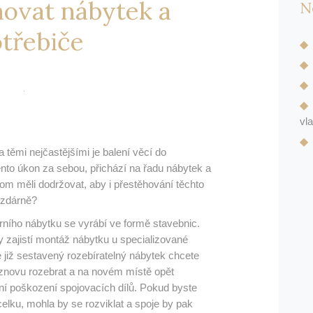
hovat nábytek a
N
třebiče
vl
 těmi nejčastějšími je balení věcí do
nto úkon za sebou, přichází na řadu nábytek a
om měli dodržovat, aby i přestěhování těchto
 zdárně?
ního nábytku se vyrábí ve formě stavebnic.
 zajistí montáž nábytku u specializované
e již sestavený rozebíratelný nábytek chcete
znovu rozebrat a na novém místě opět
ění poškození spojovacích dílů. Pokud byste
celku, mohla by se rozviklat a spoje by pak