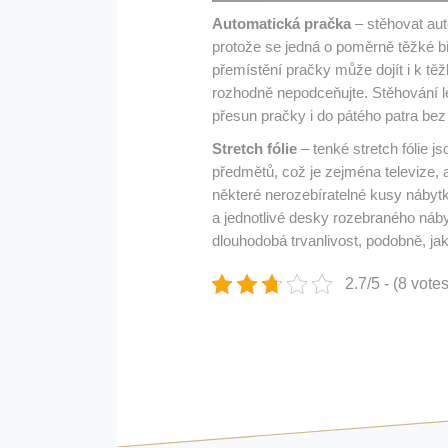
Automatická pračka
– stěhovat aut
protože se jedná o poměrně těžké b
přemístění pračky může dojít i k tě
rozhodně nepodceňujte. Stěhování 
přesun pračky i do pátého patra bez
Stretch fólie
– tenké stretch fólie j
předmětů, což je zejména televize,
některé nerozebíratelné kusy nábytku.
a jednotlivé desky rozebraného nábyt
dlouhodobá trvanlivost, podobně, jak
2.7/5 - (8 votes