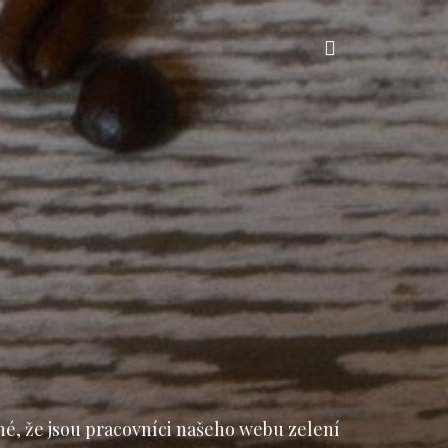
Vyhledávání
né, že jsou pracovníci našeho webu zelení